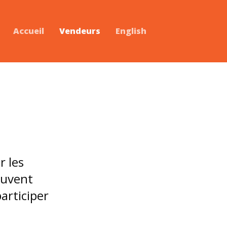
Accueil
Vendeurs
English
r les
euvent
articiper